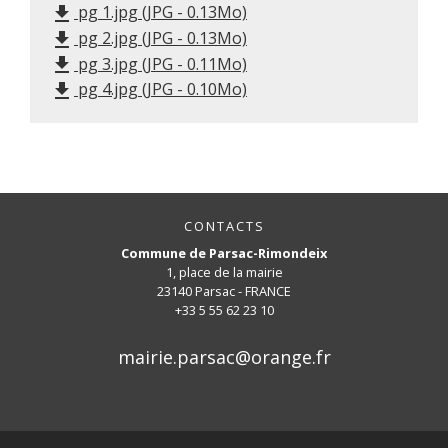
pg 1.jpg (JPG - 0.13Mo)
file_download
pg 2.jpg (JPG - 0.13Mo)
file_download
pg 3.jpg (JPG - 0.11Mo)
file_download
pg 4.jpg (JPG - 0.10Mo)
file_download
CONTACTS
Commune de Parsac-Rimondeix
1, place de la mairie
23140 Parsac - FRANCE
+33 5 55 62 23 10
mairie.parsac@orange.fr