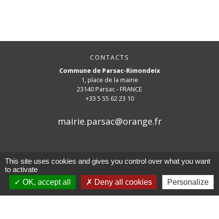
CONTACTS
Commune de Parsac-Rimondeix
1, place de la mairie
23140 Parsac - FRANCE
+33 5 55 62 23 10
mairie.parsac@orange.fr
This site uses cookies and gives you control over what you want
to activate
Mentions légales
-
Politique de confidentialité
-
OK, accept all
Deny all cookies
Personalize
Accessibilité
-
Plan du site
-
Gestion des cookies