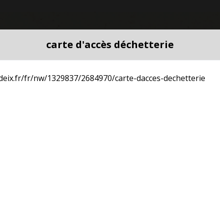
carte d'accès déchetterie
deix.fr/fr/nw/1329837/2684970/carte-dacces-dechetterie
Accès directs
Demande d'urbanisme
Nuancier
A
home
import_contacts
STERILISATION DES CHATS ERRANTS