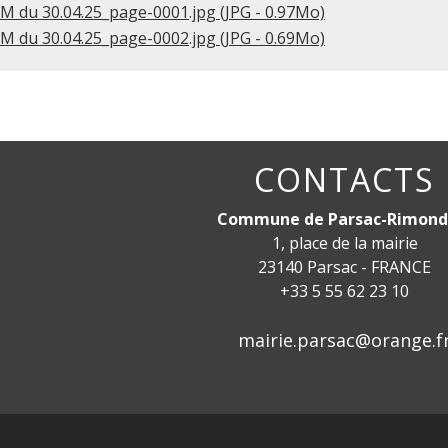
M du 30.04.25_page-0001.jpg (JPG - 0.97Mo)
M du 30.04.25_page-0002.jpg (JPG - 0.69Mo)
CONTACTS
Commune de Parsac-Rimond
1, place de la mairie
23140 Parsac - FRANCE
+33 5 55 62 23 10
mairie.parsac@orange.f