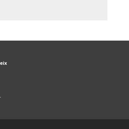
eix
r