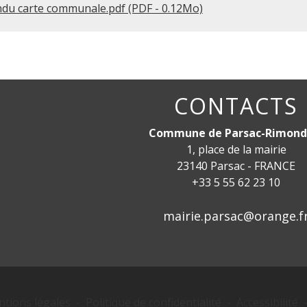
du carte communale.pdf (PDF - 0.12Mo)
CONTACTS
Commune de Parsac-Rimond
1, place de la mairie
23140 Parsac - FRANCE
+33 5 55 62 23 10
mairie.parsac@orange.f
tions légales
-
Politique de confidentialité
-
Accessibilité