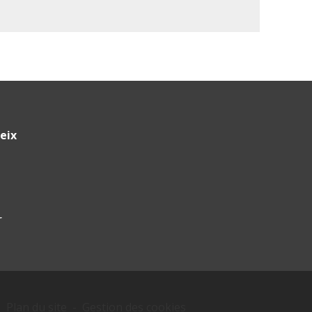
eix
r
-
Plan du site
-
Gestion des cookies