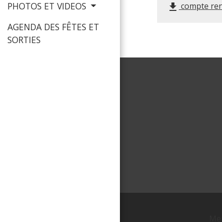
PHOTOS ET VIDEOS
compte ren
file_download
AGENDA DES FÊTES ET
SORTIES
Men