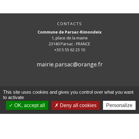
CONTACTS
Commune de Parsac-Rimondeix
1, place de la mairie
23140 Parsac - FRANCE
+33 5 55 62 23 10
mairie.parsac@orange.fr
This site uses cookies and gives you control over what you want
to activate
Mentions légales
-
Politique de confidentialité
-
OK, accept all
Deny all cookies
Personalize
Accessibilité
-
Plan du site
-
Gestion des cookies
Site créé en partenariat avec Réseau des Communes