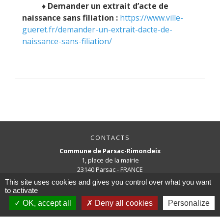
♦ Demander un extrait d’acte de
naissance sans filiation :
https://www.ville-
gueret.fr/demander-un-extrait-dacte-de-
naissance-sans-filiation/
CONTACTS
Commune de Parsac-Rimondeix
1, place de la mairie
23140 Parsac - FRANCE
+33 5 55 62 23 10
This site uses cookies and gives you control over what you want
to activate
mairie.parsac@orange.fr
OK, accept all
Deny all cookies
Personalize