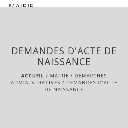
mairie parsac
MAIRIE
DE
menu
PARSAC
DEMANDES D'ACTE DE
NAISSANCE
ACCUEIL
/
MAIRIE
/
DEMARCHES
ADMINISTRATIVES
/
DEMANDES D'ACTE
DE NAISSANCE