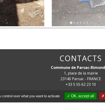
CONTACTS
Commune de Parsac-Rimond
1, place de la mairie
23140 Parsac - FRANCE
+33 5 55 62 23 10
mairie.parsac@orange.f
 control over what you want to activate
OK, accept all