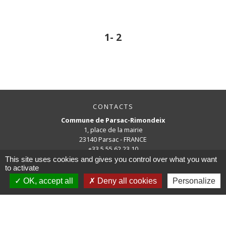
1
-
2
CONTACTS
Commune de Parsac-Rimondeix
1, place de la mairie
23140 Parsac - FRANCE
+33 5 55 62 23 10
This site uses cookies and gives you control over what you want
to activate
mairie.parsac@orange.fr
OK, accept all
Deny all cookies
Personalize