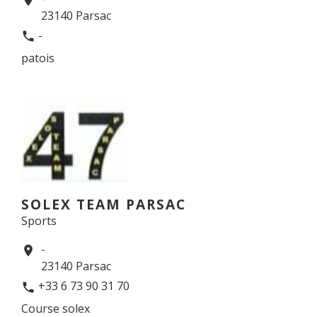
23140 Parsac
-
phone
patois
SOLEX TEAM PARSAC
Sports
-
location_on
23140 Parsac
+33 6 73 90 31 70
phone
Course solex