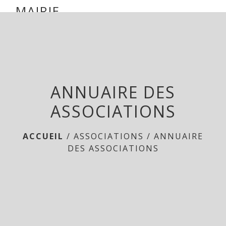
mairie parsac
MAIRIE
DE
menu
PARSAC
ANNUAIRE DES
ASSOCIATIONS
ACCUEIL
/
ASSOCIATIONS
/
ANNUAIRE
DES ASSOCIATIONS